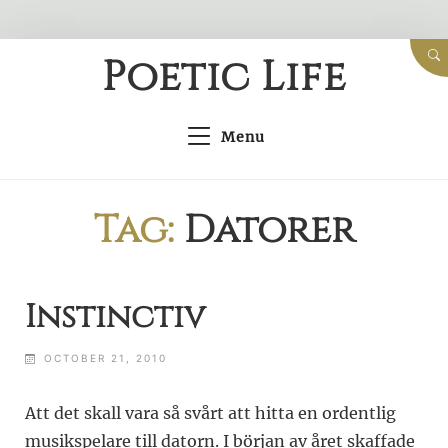
Skip
Poetic Life
to
content
Menu
Tag:
Datorer
Instinctiv
OCTOBER 21, 2010
Att det skall vara så svårt att hitta en ordentlig
musikspelare till datorn. I början av året skaffade