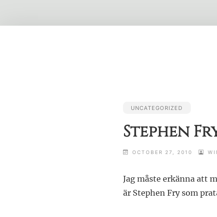
Skip
to
content
UNCATEGORIZED
Stephen Fr
OCTOBER 27, 2010
WI
Jag måste erkänna att mi
är Stephen Fry som prata