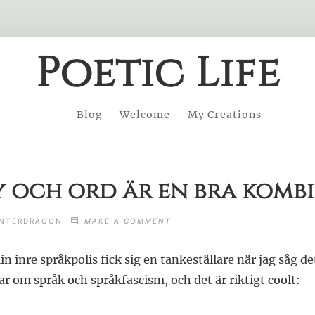
Poetic Life
Blog
Welcome
My Creations
y och ord är en bra komb
ON
NTERDRAGON
MAKE A COMMENT
STEPHEN
FRY
n inre språkpolis fick sig en tankeställare när jag såg de
OCH
ORD
r om språk och språkfascism, och det är riktigt coolt:
ÄR
EN
BRA