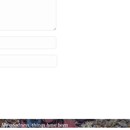
 The best LARP I ever went to
My goodness, things have been