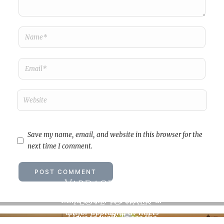
Save my name, email, and website in this browser for the
next time I comment.
Vardagens rymd
I love to walk
Mina tankar och känslor är
alltför upptagna av nuets
I love to walk To see the