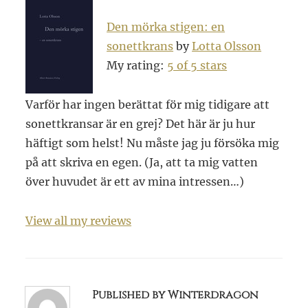
MÖRKA
STIGEN:
Den mörka stigen: en
EN
SONETTKRANS
sonettkrans
by
Lotta Olsson
My rating:
5 of 5 stars
Varför har ingen berättat för mig tidigare att
sonettkransar är en grej? Det här är ju hur
häftigt som helst! Nu måste jag ju försöka mig
på att skriva en egen. (Ja, att ta mig vatten
över huvudet är ett av mina intressen…)
View all my reviews
Published by Winterdragon