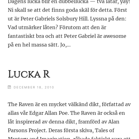
Dagens lucka blir en dubbellucka — två låtar, yay!
Ni skall se att det finns goda skäl för detta. Först
ut är Peter Gabriels Solsbury Hill. Lyssna på den:
Vad utmärker låten? Förutom att den är
fantastiskt bra och att Peter Gabriel är awesome
på en hel massa sätt. Jo,…
Lucka R
DECEMBER 18, 2010
The Raven är en mycket välkänd dikt, författad av
allas vår Edgar Allan Poe. The Raven är också en
låt inspirerad av denna dikt, framförd av Alan
Parsons Project. Deras första skiva, Tales of
Mystery and Imagination, råkade faktiskt vara ett