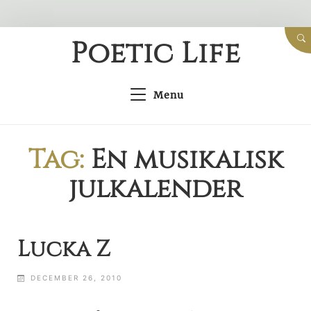
Skip
Poetic Life
to
content
Menu
Tag:
En musikalisk
julkalender
Lucka Z
DECEMBER 26, 2010