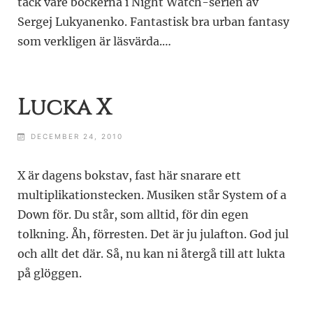
tack vare böckerna i Night Watch-serien av
Sergej Lukyanenko. Fantastisk bra urban fantasy
som verkligen är läsvärda.…
Lucka X
DECEMBER 24, 2010
X är dagens bokstav, fast här snarare ett
multiplikationstecken. Musiken står System of a
Down för. Du står, som alltid, för din egen
tolkning. Åh, förresten. Det är ju julafton. God jul
och allt det där. Så, nu kan ni återgå till att lukta
på glöggen.