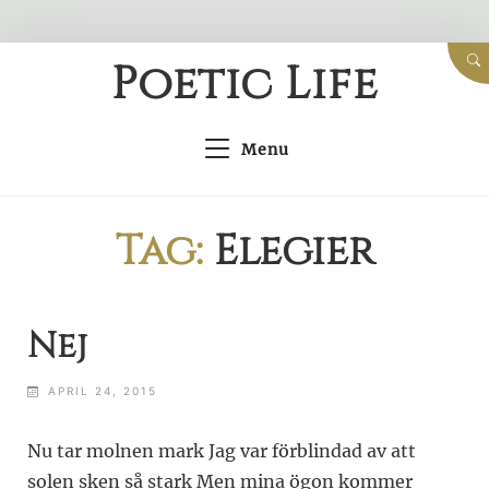
Skip
Poetic Life
to
content
Menu
Tag:
Elegier
Nej
APRIL 24, 2015
Nu tar molnen mark Jag var förblindad av att
solen sken så stark Men mina ögon kommer