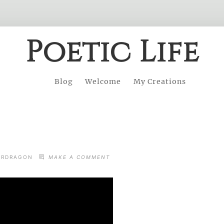
Poetic Life
Blog
Welcome
My Creations
ON
ERDRAGON
MAKE A COMMENT
NEJ