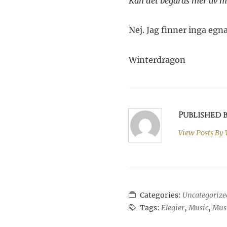
Kan det begäras mer av m
Nej. Jag finner inga egna
Winterdragon
Published
View Posts By
Categories:
Uncategorize
Tags:
Elegier
,
Music
,
Mus