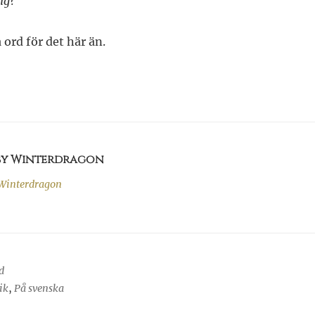
ig?
 ord för det här än.
 by Winterdragon
Winterdragon
d
ik
,
På svenska